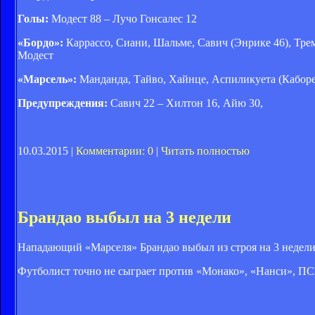
Голы:
Модест 88 – Лучо Гонсалес 12
«Бордо»:
Каррассо, Сиани, Шальме, Савич (Энрике 46), Трем
Модест
«Марсель»:
Манданда, Тайво, Хайнце, Аспиликуета (Каборе 
Предупреждения:
Савич 22 – Хилтон 16, Айю 30,
10.03.2015 |
Комментарии: 0
|
Читать полностью
Брандао выбыл на 3 недели
Нападающий «Марселя» Брандао выбыл из строя на 3 недели. 
Футболист точно не сыграет против «Монако», «Нанси», ПСЖ