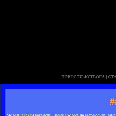
|
НОВОСТИ ФУТБОЛА
СТ
#
Модели вебкам вакансии
|
замена колеса
на автомобиле, заме