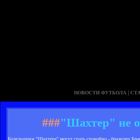
|
НОВОСТИ ФУТБОЛА
СТ
###
"Шахтер" не о
Болельщики "Шахтера" могут спать спокойно - бразилец Бран