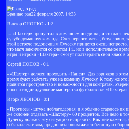
Брандао рад
22 февраля 2007, 14:33
Виктор ОНОПКО - 1:2
-- «Шахтер» пропустил в домашнем поединке, и это дает не
сугубо домашняя команда. Счет первого матча, безусловно, 
этой встрече подопечным Луческу придется очень непросто.
что матч закончится со счетом 1:1, но в дополнительное вр
игры и игроки «Шахтера» смогут подтвердить свой класс в о
Сергей ПОПОВ - 0:1
- «Шахтер» должен проходить «Нанси». Для горняков в этом 
время будет работать уже на команду Луческу. К тому же эт
появится пространство и возможности для контратак. Уверен
опыт и индивидуальное мастерство футболистов «Шахтера» 
Игорь ЛЕОНОВ - 0:1
- Прогнозы - штука неблагодарная, и я обычно стараюсь их 
же склонен отдавать «Шахтеру» 60 процентов. Все дело в т
Луческу должны эту ситуацию исправить. Как мне кажется, 
себя коллективом, предпочитающим железобетонную оборону 