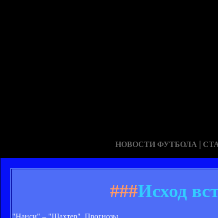
|
НОВОСТИ ФУТБОЛА
СТ
###
Исход вс
"Нанси" – "Шахтер". Прогнозы.