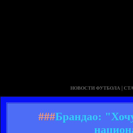
|
НОВОСТИ ФУТБОЛА
СТ
###
Брандао: "Хочу
национ