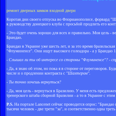
ремонт дверных замков входной двери
Коротая дни своего отпуска во Флорианополисе, форвард "
к руководству донецкого клуба с просьбой продлить его контр
- Это будет очень хорошо для всех и правильно. Моя цель - 
Брандао.
Брандао в Украине уже шесть лет, и за это время бразильска
"Флуминенсе". Они ищут высокого голеадора - а у Брандао 1
- Слышал ли ты об интересе со стороны "Флуминенсе"? - с
- Да, я знаю об этом, но пока я в стороне от переговоров. Б
числе и о продлении контракта с
"Шахтером".
- Ты точно хочешь вернуться?
- Да, моя цель - вернуться в Бразилию. У меня есть предложе
тренерского штаба сборной Бразилии - а то в Украине с этим
P.S.
На портале Lancenet сейчас проводится опрос: "Брандао
тысячи человек - две трети "за", и соответственно одна треть