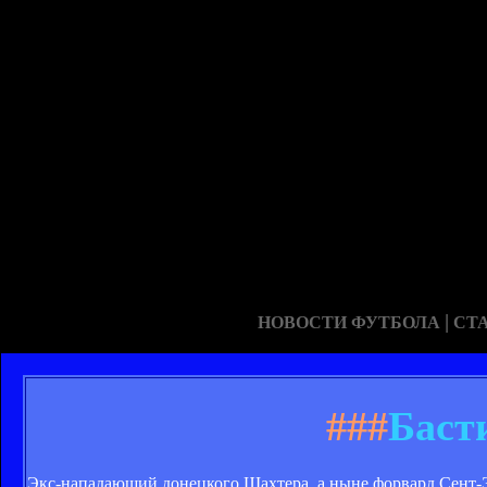
|
НОВОСТИ ФУТБОЛА
СТ
###
Баст
Экс-нападающий донецкого Шахтера, а ныне форвард Сент-Э